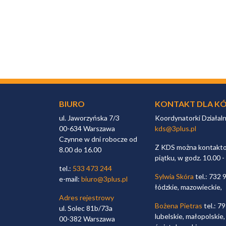
BIURO
KONTAKT DLA KÓ
ul. Jaworzyńska 7/3
Koordynatorki Działal
00-634 Warszawa
kds@3plus.pl
Czynne w dni robocze od
Z KDS można kontaktow
8.00 do 16.00
piątku, w godz. 10.00 -
tel.:
533 473 244
Sylwia Skóra
tel.: 732 
e-mail:
biuro@3plus.pl
łódzkie, mazowieckie,
Adres rejestrowy
Bożena Pietras
tel.: 7
ul. Solec 81b/73a
lubelskie, małopolskie,
00-382 Warszawa