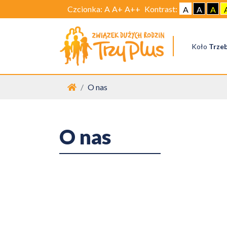
Czcionka:
A
A+
A++
Kontrast:
A
A
A
Koło
Trze
Strona główna
O nas
O nas