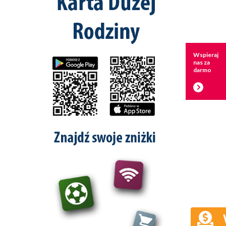
Wspieraj
nas za
darmo