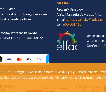
MEDIA
32 988 437
Rzecznik Prasowy
-pomorskie, opolskie, pomorskie,
Anita Marczułajtis – Łodzińska
urskie, wielkopolskie,
E-mail:
anita.lodzinska@3plus.pl
tel.:
600 004 410
rosimy wpłacać na konto
Jesteśmy st
 97 1050 1012 1000 0090 3022
w European L
Confederati
anie z naszego serwisu oraz do celów statystycznych. Możesz wy
ki. Korzystanie z naszej strony bez zmiany ustawień oznacza zgod