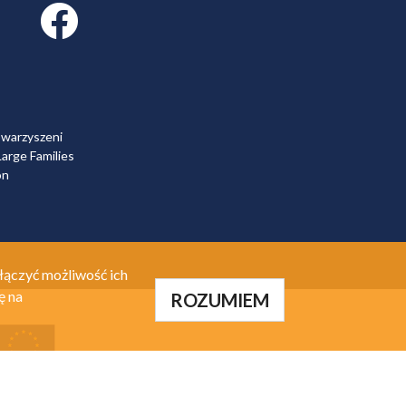
Facebook link
owarzyszeni
arge Families
on
łączyć możliwość ich
ę na
ROZUMIEM