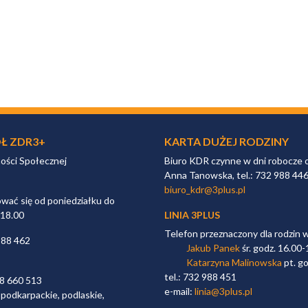
Ł ZDR3+
KARTA DUŻEJ RODZINY
ności Społecznej
Biuro KDR czynne w dni robocze 
Anna Tanowska, tel.: 732 988 44
biuro_kdr@3plus.pl
ać się od poniedziałku do
 18.00
LINIA 3PLUS
Telefon przeznaczony dla rodzin 
988 462
Jakub Panek
śr. godz. 16.00-
Katarzyna Malinowska
pt. go
tel.: 732 988 451
98 660 513
e-mail:
linia@3plus.pl
 podkarpackie, podlaskie,