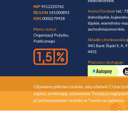
świętokrzyskie,
NIP
9512220761
Aneta Dorobek
tel.: 7
REGON
141000893
dolnośląskie, kujawsko
KRS
0000279928
śląskie, warmińsko-maz
Mamy status
zachodniopomorskie,
Organizacji Pożytku
Składki członkowskie
p
Publicznego
ING Bank Śląski S. A.
4431
Płatności obsługuje
Używamy plików cookies, aby ułatwić Ci korzyst
zapisu, zmieniając ustawienia Twojej przeglądar
przechowywanie cookies w Twoim urządzeniu.